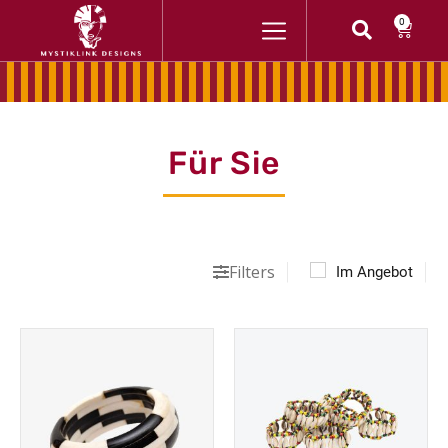
Zum
Waren
0
Inhalt
springen
Für Sie
|
|
Filters
Im Angebot