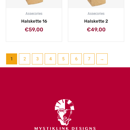
Assecories
Assecories
Halskette 16
Halskette 2
€
59,00
€
49,00
1
2
3
4
5
6
7
→