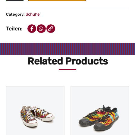
Kente
Converse
Category:
Schuhe
Low
Teilen:
Menge
Related Products