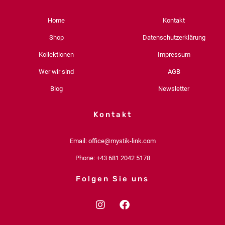
Home
Kontakt
Shop
Datenschutzerklärung
Kollektionen
Impressum
Wer wir sind
AGB
Blog
Newsletter
Kontakt
Email: office@mystik-link.com
Phone: +43 681 2042 5178
Folgen Sie uns
I
F
n
a
s
c