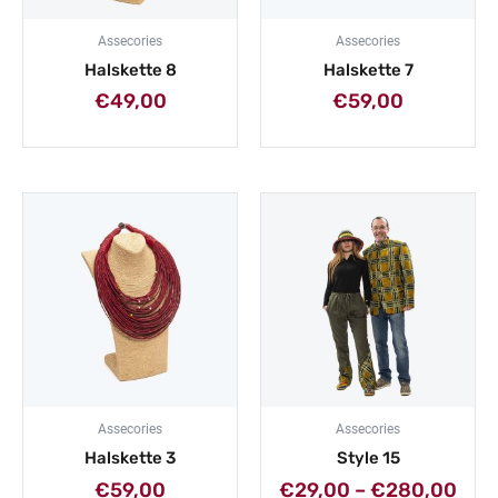
Assecories
Assecories
Halskette 8
Halskette 7
€
49,00
€
59,00
Prei
€29
bis
€28
Assecories
Assecories
Halskette 3
Style 15
€
59,00
€
29,00
–
€
280,00