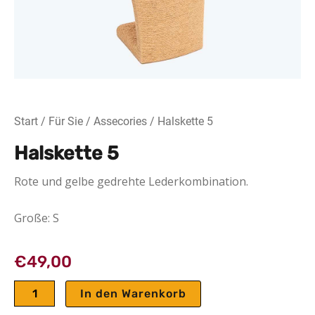
Start
/
Für Sie
/
Assecories
/ Halskette 5
Halskette 5
Rote und gelbe gedrehte Lederkombination.
Große: S
€
49,00
Halskette
In den Warenkorb
5