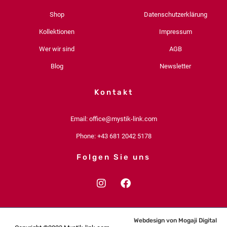
Shop
Datenschutzerklärung
Kollektionen
Impressum
Wer wir sind
AGB
Blog
Newsletter
Kontakt
Email: office@mystik-link.com
Phone: +43 681 2042 5178
Folgen Sie uns
I
F
n
a
s
c
t
e
a
b
Webdesign von Mogaji Digital