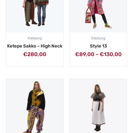
Kleidung
Kleidung
Ketepe Sakko – High Neck
Style 13
€
280,00
€
89,00
–
€
130,00
Preisspanne:
Prei
€59,00
€49,
bis
bis
€98,00
€59,