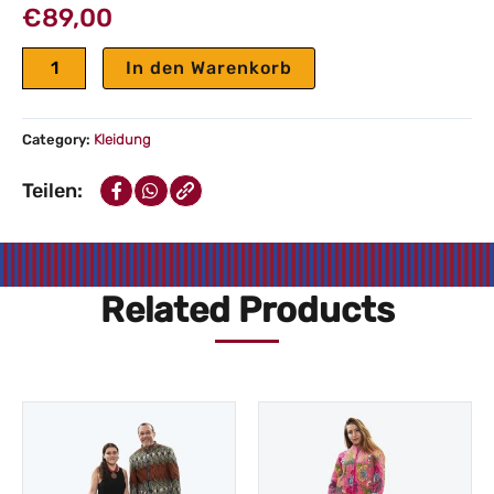
€
89,00
Ketepa
In den Warenkorb
Schulterfrei
Kleid
Menge
Category:
Kleidung
Teilen:
Related Products
Prei
€89
bis
€13