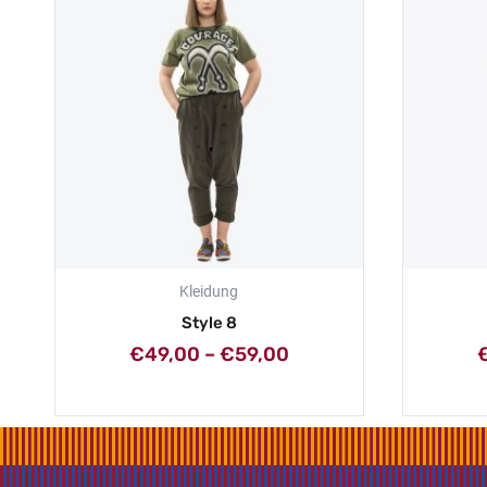
bis
€59,00
Kleidung
Style 8
€
49,00
–
€
59,00