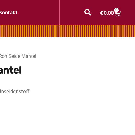
Warenk
0
Kontakt
€
0,00
Roh Seide Mantel
antel
inseidenstoff