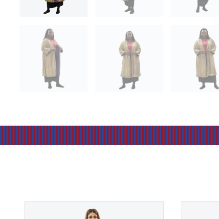
Preisspanne:
€49,00