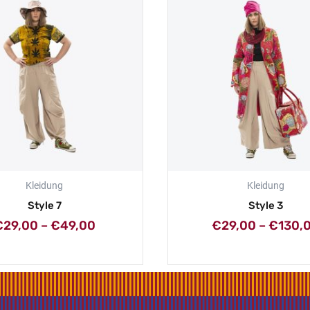
bis
€49,00
Kleidung
Kleidung
Style 7
Style 3
€
29,00
–
€
49,00
€
29,00
–
€
130,