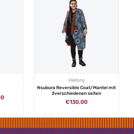
bis
€130,00
Kleidung
Nsubura Reversible Coat/Mantel mit
2verschiedenen seiten
00
€
130,00