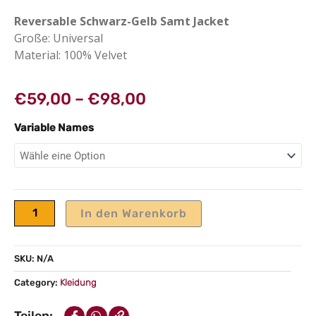
Reversable Schwarz-Gelb Samt Jacket
Große: Universal
Material: 100% Velvet
Preisspanne:
€
59,00
–
€
98,00
€59,00
Style
Variable Names
bis
11
€98,00
Menge
In den Warenkorb
SKU:
N/A
Category:
Kleidung
Teilen: