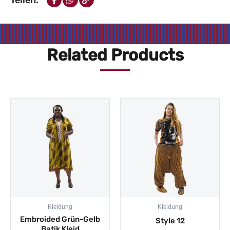
Related Products
Prei
€49,
bis
€59,
Kleidung
Kleidung
Embroided Grün-Gelb
Style 12
Batik Kleid